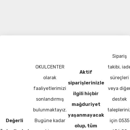
Sipariş
OKULCENTER
takibi, iad
Aktif
olarak
süreçleri
siparişlerinizle
faaliyetlerimizi
veya diğe
ilgili hiçbir
sonlandırmış
destek
mağduriyet
bulunmaktayız.
taleplerini
yaşanmayacak
Değerli
Bugüne kadar
için 0535
olup, tüm