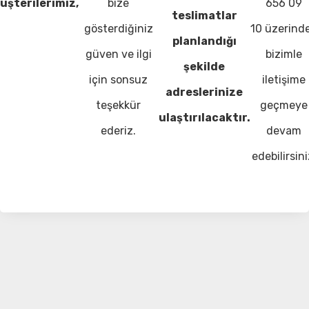
üşterilerimiz,
bize
656 09
teslimatlar
gösterdiğiniz
10 üzerind
planlandığı
güven ve ilgi
bizimle
şekilde
için sonsuz
iletişime
adreslerinize
teşekkür
geçmeye
ulaştırılacaktır.
ederiz.
devam
edebilirsini