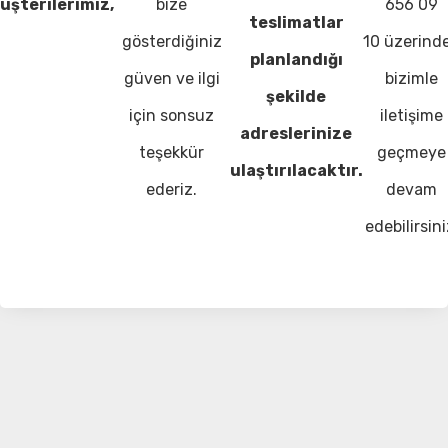
üşterilerimiz,
bize
656 09
teslimatlar
gösterdiğiniz
10 üzerind
planlandığı
güven ve ilgi
bizimle
şekilde
için sonsuz
iletişime
adreslerinize
teşekkür
geçmeye
ulaştırılacaktır.
ederiz.
devam
edebilirsini