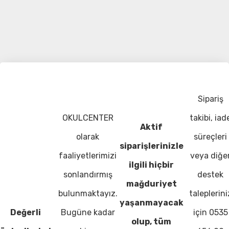
Sipariş
OKULCENTER
takibi, iad
Aktif
olarak
süreçleri
siparişlerinizle
faaliyetlerimizi
veya diğe
ilgili hiçbir
sonlandırmış
destek
mağduriyet
bulunmaktayız.
taleplerini
yaşanmayacak
Değerli
Bugüne kadar
için 0535
olup, tüm