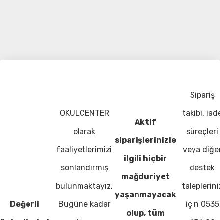
Sipariş
OKULCENTER
takibi, iad
Aktif
olarak
süreçleri
siparişlerinizle
faaliyetlerimizi
veya diğe
ilgili hiçbir
sonlandırmış
destek
mağduriyet
bulunmaktayız.
taleplerini
yaşanmayacak
Değerli
Bugüne kadar
için 0535
olup, tüm