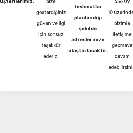
üşterilerimiz,
bize
656 09
teslimatlar
gösterdiğiniz
10 üzerind
planlandığı
güven ve ilgi
bizimle
şekilde
için sonsuz
iletişime
adreslerinize
teşekkür
geçmeye
ulaştırılacaktır.
ederiz.
devam
edebilirsini