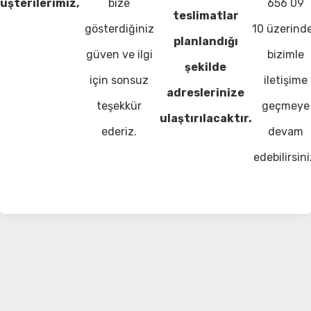
üşterilerimiz,
bize
656 09
teslimatlar
gösterdiğiniz
10 üzerind
planlandığı
güven ve ilgi
bizimle
şekilde
için sonsuz
iletişime
adreslerinize
teşekkür
geçmeye
ulaştırılacaktır.
ederiz.
devam
edebilirsini