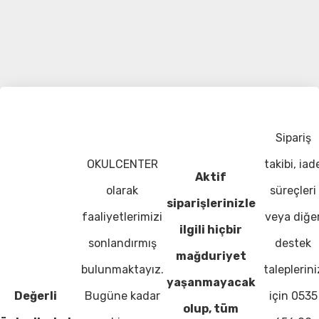
Sipariş
OKULCENTER
takibi, iad
Aktif
olarak
süreçleri
siparişlerinizle
faaliyetlerimizi
veya diğe
ilgili hiçbir
sonlandırmış
destek
mağduriyet
bulunmaktayız.
taleplerini
yaşanmayacak
Değerli
Bugüne kadar
için 0535
olup, tüm