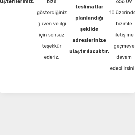
üşterilerimiz,
bize
656 09
teslimatlar
gösterdiğiniz
10 üzerind
planlandığı
güven ve ilgi
bizimle
şekilde
için sonsuz
iletişime
adreslerinize
teşekkür
geçmeye
ulaştırılacaktır.
ederiz.
devam
edebilirsini