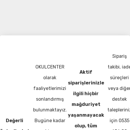
Sipariş
OKULCENTER
takibi, iad
Aktif
olarak
süreçleri
siparişlerinizle
faaliyetlerimizi
veya diğe
ilgili hiçbir
sonlandırmış
destek
mağduriyet
bulunmaktayız.
taleplerini
yaşanmayacak
Değerli
Bugüne kadar
için 0535
olup, tüm