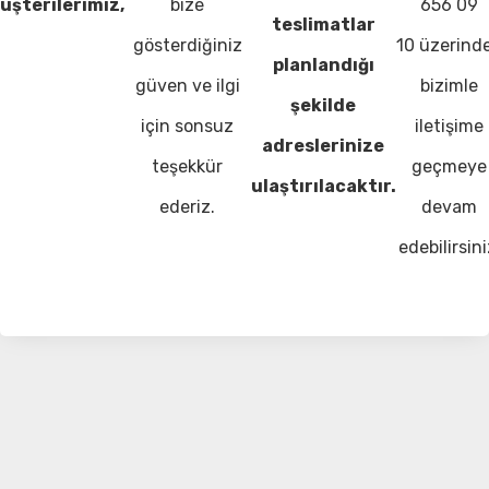
üşterilerimiz,
bize
656 09
teslimatlar
gösterdiğiniz
10 üzerind
planlandığı
güven ve ilgi
bizimle
şekilde
için sonsuz
iletişime
adreslerinize
teşekkür
geçmeye
ulaştırılacaktır.
ederiz.
devam
edebilirsini