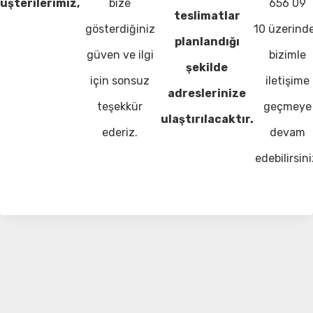
üşterilerimiz,
bize
656 09
teslimatlar
gösterdiğiniz
10 üzerind
planlandığı
güven ve ilgi
bizimle
şekilde
için sonsuz
iletişime
adreslerinize
teşekkür
geçmeye
ulaştırılacaktır.
ederiz.
devam
edebilirsini