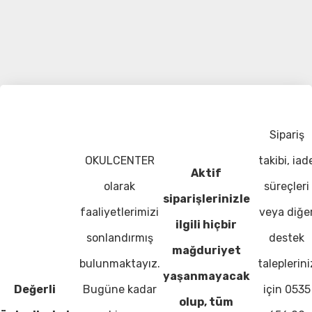
Sipariş
OKULCENTER
takibi, iad
Aktif
olarak
süreçleri
siparişlerinizle
faaliyetlerimizi
veya diğe
ilgili hiçbir
sonlandırmış
destek
mağduriyet
bulunmaktayız.
taleplerini
yaşanmayacak
Değerli
Bugüne kadar
için 0535
olup, tüm