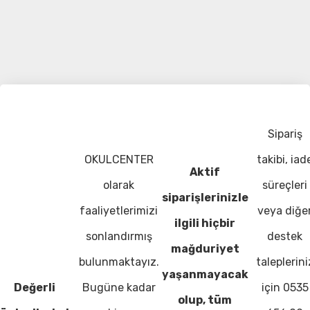
Sipariş
OKULCENTER
takibi, iad
Aktif
olarak
süreçleri
siparişlerinizle
faaliyetlerimizi
veya diğe
ilgili hiçbir
sonlandırmış
destek
mağduriyet
bulunmaktayız.
taleplerini
yaşanmayacak
Değerli
Bugüne kadar
için 0535
olup, tüm