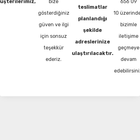
üşterilerimiz,
bize
656 09
teslimatlar
gösterdiğiniz
10 üzerind
planlandığı
güven ve ilgi
bizimle
şekilde
için sonsuz
iletişime
adreslerinize
teşekkür
geçmeye
ulaştırılacaktır.
ederiz.
devam
edebilirsini