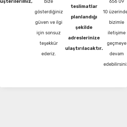
üşterilerimiz,
bize
656 09
teslimatlar
gösterdiğiniz
10 üzerind
planlandığı
güven ve ilgi
bizimle
şekilde
için sonsuz
iletişime
adreslerinize
teşekkür
geçmeye
ulaştırılacaktır.
ederiz.
devam
edebilirsini