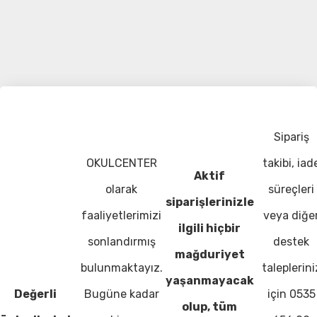
Sipariş
OKULCENTER
takibi, iad
Aktif
olarak
süreçleri
siparişlerinizle
faaliyetlerimizi
veya diğe
ilgili hiçbir
sonlandırmış
destek
mağduriyet
bulunmaktayız.
taleplerini
yaşanmayacak
Değerli
Bugüne kadar
için 0535
olup, tüm