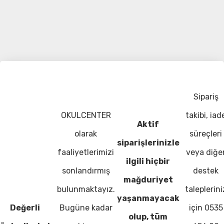
Sipariş
OKULCENTER
takibi, iad
Aktif
olarak
süreçleri
siparişlerinizle
faaliyetlerimizi
veya diğe
ilgili hiçbir
sonlandırmış
destek
mağduriyet
bulunmaktayız.
taleplerini
yaşanmayacak
Değerli
Bugüne kadar
için 0535
olup, tüm