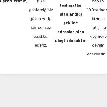
üşterilerimiz,
bize
656 09
teslimatlar
gösterdiğiniz
10 üzerind
planlandığı
güven ve ilgi
bizimle
şekilde
için sonsuz
iletişime
adreslerinize
teşekkür
geçmeye
ulaştırılacaktır.
ederiz.
devam
edebilirsini