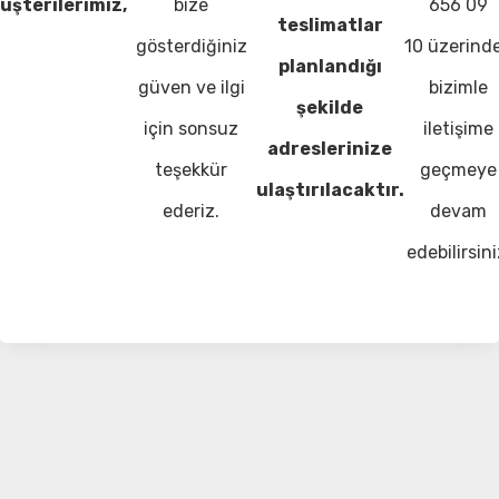
üşterilerimiz,
bize
656 09
teslimatlar
gösterdiğiniz
10 üzerind
planlandığı
güven ve ilgi
bizimle
şekilde
için sonsuz
iletişime
adreslerinize
teşekkür
geçmeye
ulaştırılacaktır.
ederiz.
devam
edebilirsini