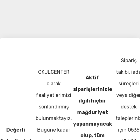
Sipariş
OKULCENTER
takibi, iad
Aktif
olarak
süreçleri
siparişlerinizle
faaliyetlerimizi
veya diğe
ilgili hiçbir
sonlandırmış
destek
mağduriyet
bulunmaktayız.
taleplerini
yaşanmayacak
Değerli
Bugüne kadar
için 0535
olup, tüm