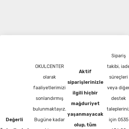
Sipariş
OKULCENTER
takibi, iad
Aktif
olarak
süreçleri
siparişlerinizle
faaliyetlerimizi
veya diğe
ilgili hiçbir
sonlandırmış
destek
mağduriyet
bulunmaktayız.
taleplerini
yaşanmayacak
Değerli
Bugüne kadar
için 0535
olup, tüm