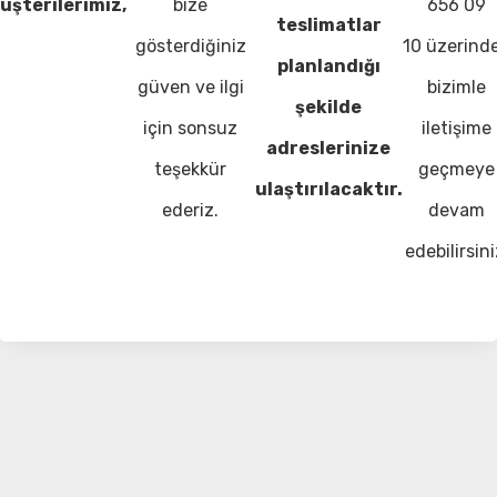
üşterilerimiz,
bize
656 09
teslimatlar
gösterdiğiniz
10 üzerind
planlandığı
güven ve ilgi
bizimle
şekilde
için sonsuz
iletişime
adreslerinize
teşekkür
geçmeye
ulaştırılacaktır.
ederiz.
devam
edebilirsini