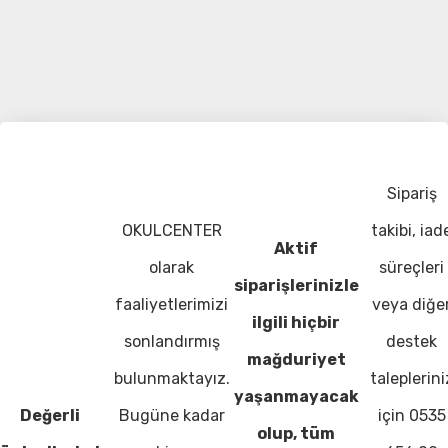
Sipariş
OKULCENTER
takibi, iad
Aktif
olarak
süreçleri
siparişlerinizle
faaliyetlerimizi
veya diğe
ilgili hiçbir
sonlandırmış
destek
mağduriyet
bulunmaktayız.
taleplerini
yaşanmayacak
Değerli
Bugüne kadar
için 0535
olup, tüm