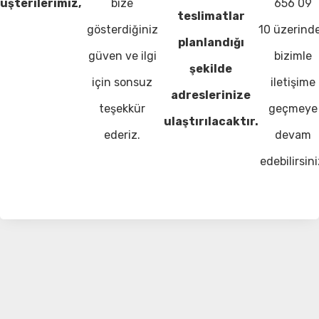
üşterilerimiz,
bize
656 09
teslimatlar
gösterdiğiniz
10 üzerind
planlandığı
güven ve ilgi
bizimle
şekilde
için sonsuz
iletişime
adreslerinize
teşekkür
geçmeye
ulaştırılacaktır.
ederiz.
devam
edebilirsini