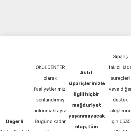
Sipariş
OKULCENTER
takibi, iad
Aktif
olarak
süreçleri
siparişlerinizle
faaliyetlerimizi
veya diğe
ilgili hiçbir
sonlandırmış
destek
mağduriyet
bulunmaktayız.
taleplerini
yaşanmayacak
Değerli
Bugüne kadar
için 0535
olup, tüm