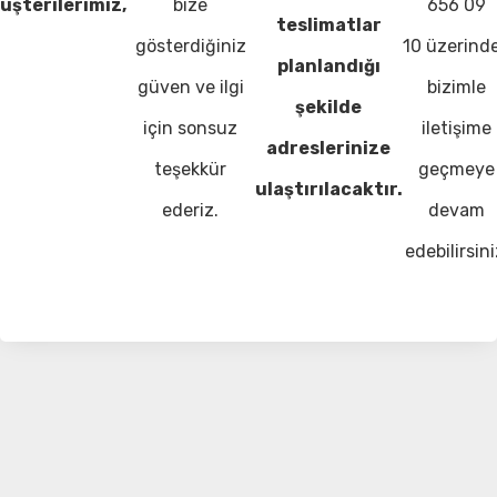
üşterilerimiz,
bize
656 09
teslimatlar
gösterdiğiniz
10 üzerind
planlandığı
güven ve ilgi
bizimle
şekilde
için sonsuz
iletişime
adreslerinize
teşekkür
geçmeye
ulaştırılacaktır.
ederiz.
devam
edebilirsini