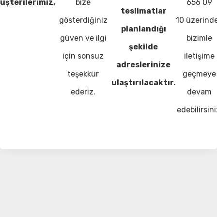
üşterilerimiz,
bize
656 09
teslimatlar
gösterdiğiniz
10 üzerind
planlandığı
güven ve ilgi
bizimle
şekilde
için sonsuz
iletişime
adreslerinize
teşekkür
geçmeye
ulaştırılacaktır.
ederiz.
devam
edebilirsini