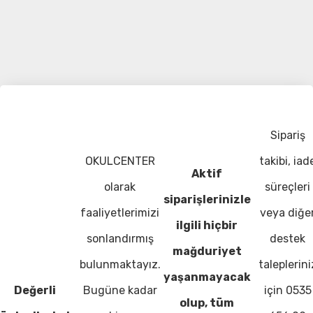
Sipariş
OKULCENTER
takibi, iad
Aktif
olarak
süreçleri
siparişlerinizle
faaliyetlerimizi
veya diğe
ilgili hiçbir
sonlandırmış
destek
mağduriyet
bulunmaktayız.
taleplerini
yaşanmayacak
Değerli
Bugüne kadar
için 0535
olup, tüm