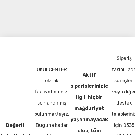
Sipariş
OKULCENTER
takibi, iad
Aktif
olarak
süreçleri
siparişlerinizle
faaliyetlerimizi
veya diğe
ilgili hiçbir
sonlandırmış
destek
mağduriyet
bulunmaktayız.
taleplerini
yaşanmayacak
Değerli
Bugüne kadar
için 0535
olup, tüm