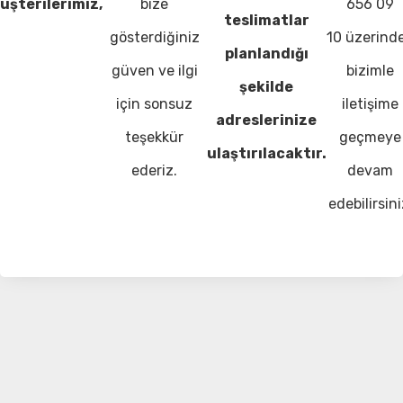
üşterilerimiz,
bize
656 09
teslimatlar
gösterdiğiniz
10 üzerind
planlandığı
güven ve ilgi
bizimle
şekilde
için sonsuz
iletişime
adreslerinize
teşekkür
geçmeye
ulaştırılacaktır.
ederiz.
devam
edebilirsini