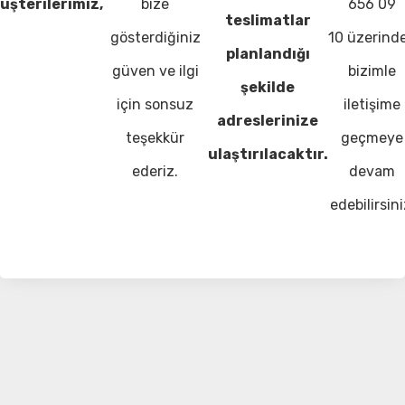
üşterilerimiz,
bize
656 09
teslimatlar
gösterdiğiniz
10 üzerind
planlandığı
güven ve ilgi
bizimle
şekilde
için sonsuz
iletişime
adreslerinize
teşekkür
geçmeye
ulaştırılacaktır.
ederiz.
devam
edebilirsini