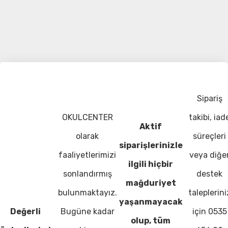
Sipariş
OKULCENTER
takibi, iad
Aktif
olarak
süreçleri
siparişlerinizle
faaliyetlerimizi
veya diğe
ilgili hiçbir
sonlandırmış
destek
mağduriyet
bulunmaktayız.
taleplerini
yaşanmayacak
Değerli
Bugüne kadar
için 0535
olup, tüm