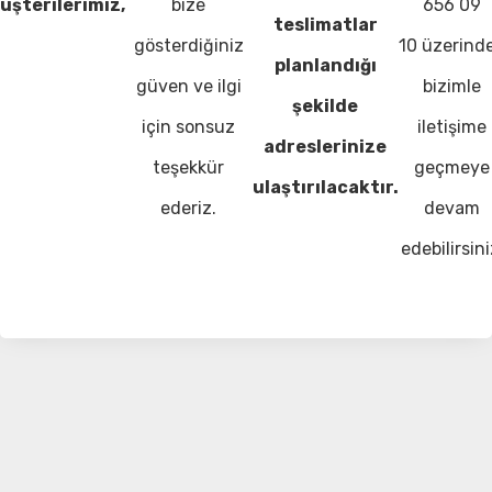
üşterilerimiz,
bize
656 09
teslimatlar
gösterdiğiniz
10 üzerind
planlandığı
güven ve ilgi
bizimle
şekilde
için sonsuz
iletişime
adreslerinize
teşekkür
geçmeye
ulaştırılacaktır.
ederiz.
devam
edebilirsini