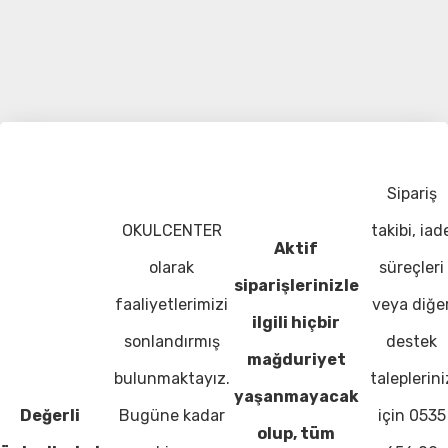
Sipariş
OKULCENTER
takibi, iad
Aktif
olarak
süreçleri
siparişlerinizle
faaliyetlerimizi
veya diğe
ilgili hiçbir
sonlandırmış
destek
mağduriyet
bulunmaktayız.
taleplerini
yaşanmayacak
Değerli
Bugüne kadar
için 0535
olup, tüm