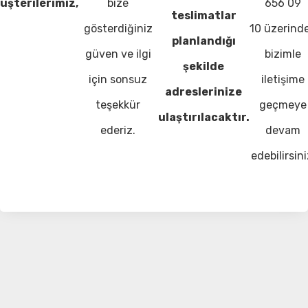
üşterilerimiz,
bize
656 09
teslimatlar
gösterdiğiniz
10 üzerind
planlandığı
güven ve ilgi
bizimle
şekilde
için sonsuz
iletişime
adreslerinize
teşekkür
geçmeye
ulaştırılacaktır.
ederiz.
devam
edebilirsini