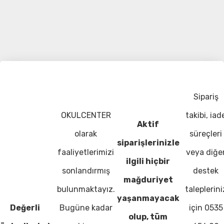
Sipariş
OKULCENTER
takibi, iad
Aktif
olarak
süreçleri
siparişlerinizle
faaliyetlerimizi
veya diğe
ilgili hiçbir
sonlandırmış
destek
mağduriyet
bulunmaktayız.
taleplerini
yaşanmayacak
Değerli
Bugüne kadar
için 0535
olup, tüm